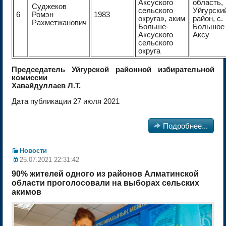
Аксуского
область,
Суджеков
сельского
Уйгурски
6
Ромэн
1983
округа», аким
район, с.
Рахметжанович
Больше-
Большое
Аксуского
Аксу
сельского
округа
Председатель Уйгурской районной избирательной
комиссии
Хавайдуллаев Л.Т.
Дата публикации 27 июля 2021

Подробнее...
Новости
25.07.2021 22:31:42
90% жителей одного из районов Алматинской
области проголосовали на выборах сельских
акимов