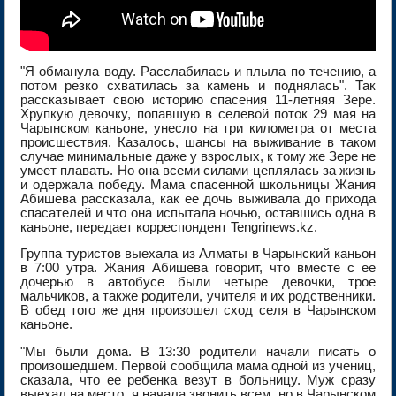
"Я обманула воду. Расслабилась и плыла по течению, а
потом резко схватилась за камень и поднялась". Так
рассказывает свою историю спасения 11-летняя Зере.
Хрупкую девочку, попавшую в селевой поток 29 мая на
Чарынском каньоне, унесло на три километра от места
происшествия. Казалось, шансы на выживание в таком
случае минимальные даже у взрослых, к тому же Зере не
умеет плавать. Но она всеми силами цеплялась за жизнь
и одержала победу. Мама спасенной школьницы Жания
Абишева рассказала, как ее дочь выживала до прихода
спасателей и что она испытала ночью, оставшись одна в
каньоне, передает корреспондент Tengrinews.kz.
Группа туристов выехала из Алматы в Чарынский каньон
в 7:00 утра. Жания Абишева говорит, что вместе с ее
дочерью в автобусе были четыре девочки, трое
мальчиков, а также родители, учителя и их родственники.
В обед того же дня произошел сход селя в Чарынском
каньоне.
"Мы были дома. В 13:30 родители начали писать о
произошедшем. Первой сообщила мама одной из учениц,
сказала, что ее ребенка везут в больницу. Муж сразу
выехал на место, я начала звонить всем, но в Чарынском