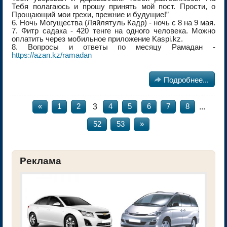
Тебя полагаюсь и прошу принять мой пост. Прости, о
Прощающий мои грехи, прежние и будущие!”
6. Ночь Могущества (Ляйлятуль Кадр) - ночь с 8 на 9 мая.
7. Фитр садака - 420 тенге на одного человека. Можно
оплатить через мобильное приложение Kaspi.kz.
8. Вопросы и ответы по месяцу Рамадан -
https://azan.kz/ramadan

Подробнее...
3
...
«
1
2
4
5
6
7
8
52
53
»
Реклама