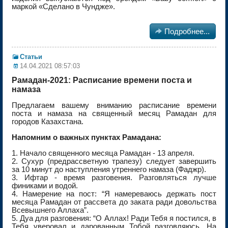
маркой «Сделано в Чундже».

Подробнее...
Статьи
14.04.2021 08:57:03
Рамадан-2021: Расписание времени поста и
намаза
Предлагаем вашему вниманию расписание времени
поста и намаза на священный месяц Рамадан для
городов Казахстана.
Напомним о важных пунктах Рамадана:
1. Начало священного месяца Рамадан - 13 апреля.
2. Сухур (предрассветную трапезу) следует завершить
за 10 минут до наступления утреннего намаза (Фаджр).
3. Ифтар - время разговения. Разговляться лучше
финиками и водой.
4. Намерение на пост: “Я намереваюсь держать пост
месяца Рамадан от рассвета до заката ради довольства
Всевышнего Аллаха”.
5. Дуа для разговения: “О Аллах! Ради Тебя я постился, в
Тебя уверовал и дарованным Тобой разговляюсь. На