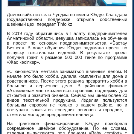
Домохозяйка из села Чунджа по имени Юлдуз благодаря
государственной поддержке открыла собственный
швейный цех, передает Tinfo.kz.
В 2019 году обратившись в Палату предпринимателей
Алматинской области, девушка записалась на обучение
в проект по основам предпринимательства «Бастау
Бизнес». В ходе обучения Юлдуз задумала проект по
выпуску текстильных изделий. В результате проект
получил грант в размере 500 000 тенге по программе
«Жас кәсіпкер».
«С юношества мечтала заниматься швейным делом. В
начале это было хобби, делала комплекты для дома и
родственников. После этого решила превратить хобби в
большое и серьезное дело. В районном филиале
«Атамекена» мне оказали всестороннюю поддержку для
открытия и развития бизнеса. Сейчас мы шьем более 20
видов текстильной продукции. Изделия пользуются
большим спросом не только в нашем районе, но и
поступают заказы из соседних регионов и городов», -
отметила молодая предпринимательница.
На грантовое финансирование Юлдуз приобрела
современное швейное оборудование. По ее словам,
изделия выпускаются под брендом «Baby comfort» с