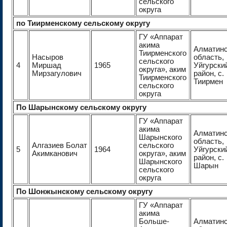
сельского
округа
по Тиирменскому сельскому округу
ГУ «Аппарат
акима
Алматин
Тиирменского
Насыров
область,
сельского
4
Миршад
1965
Уйгурски
округа», аким
Мирзагулович
район, с.
Тиирменского
Тиирмен
сельского
округа
По Шарынскому сельскому округу
ГУ «Аппарат
акима
Алматин
Шарынского
область,
Алгазиев Болат
сельского
5
1964
Уйгурски
Акимканович
округа», аким
район, с.
Шарынского
Шарын
сельского
округа
По Шонжынскому сельскому округу
ГУ «Аппарат
акима
Больше-
Алматин