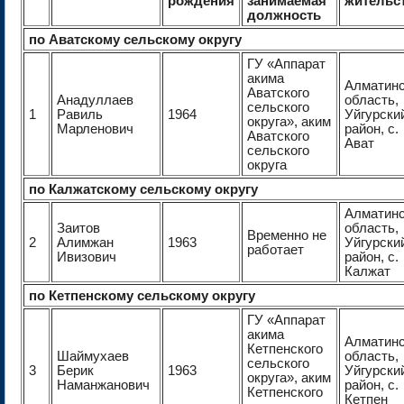
рождения
занимаемая
жительс
должность
по Аватскому сельскому округу
ГУ «Аппарат
акима
Алматин
Аватского
Анадуллаев
область,
сельского
1
Равиль
1964
Уйгурски
округа», аким
Марленович
район, с.
Аватского
Ават
сельского
округа
по Калжатскому сельскому округу
Алматин
Заитов
область,
Временно не
2
Алимжан
1963
Уйгурски
работает
Ивизович
район, с.
Калжат
по Кетпенскому сельскому округу
ГУ «Аппарат
акима
Алматин
Кетпенского
Шаймухаев
область,
сельского
3
Берик
1963
Уйгурски
округа», аким
Наманжанович
район, с.
Кетпенского
Кетпен