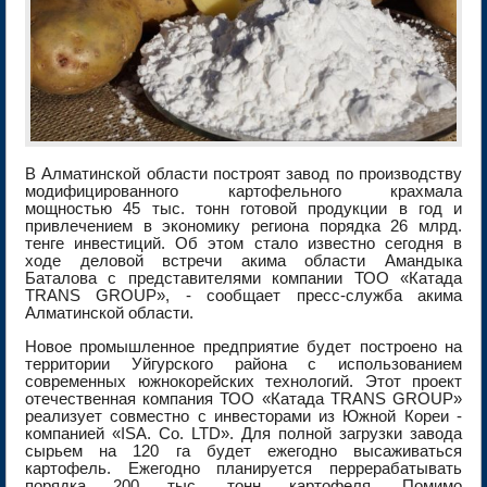
В Алматинской области построят завод по производству
модифицированного картофельного крахмала
мощностью 45 тыс. тонн готовой продукции в год и
привлечением в экономику региона порядка 26 млрд.
тенге инвестиций. Об этом стало известно сегодня в
ходе деловой встречи акима области Амандыка
Баталова с представителями компании ТОО «Катада
TRANS GROUP», - сообщает пресс-служба акима
Алматинской области.
Новое промышленное предприятие будет построено на
территории Уйгурского района с использованием
современных южнокорейских технологий. Этот проект
отечественная компания ТОО «Катада TRANS GROUP»
реализует совместно с инвесторами из Южной Кореи -
компанией «ISA. Co. LTD». Для полной загрузки завода
сырьем на 120 га будет ежегодно высаживаться
картофель. Ежегодно планируется перрерабатывать
порядка 200 тыс. тонн картофеля. Помимо