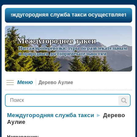
 междугородняя служба такси осуществляет пасса
Междугороднее такси
Пассажироперевозки, туры по развлекательным
и природным достопримечательностям
Меню
Дерево Аулие
Междугородняя служба такси
►
Дерево
Аулие