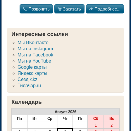

Позвонить

Заказать

Подробнее...
Интересные ссылки
Мы ВКонтакте
Мы на Instagram
Мы на Facebook
Мы на YouTube
Google карты
Яндекс карты
Сөздік.kz
Тилачар.ru
Календарь
Август 2026
Пн
Вт
Ср
Чт
Пт
Сб
Вс
1
2